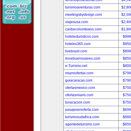
turismoprofesional.com
$4,59
turismoaventuras.com
$2,80
meetingsbydesign.com
$2,50
viajesusa.com
$2,40
caribecolombiano.com
$1,80
hotelesturisticos.com
$999
hoteles365.com
$950
livebrasil.com
$899
ilovebuenosaires.com
$850
e-Turismo.net
$800
miamiofertas.com
$799
guiacaracas.com
$790
ofertasmexico.com
$750
ofertasmiami.com
$750
tuvacacion.com
$750
pasajesenoferta.com
$699
turismosudafrica.com
$680
agentedeturismo.com
$650