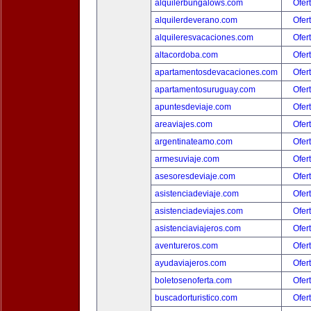
alquilerbungalows.com
Ofer
alquilerdeverano.com
Ofer
alquileresvacaciones.com
Ofer
altacordoba.com
Ofer
apartamentosdevacaciones.com
Ofer
apartamentosuruguay.com
Ofer
apuntesdeviaje.com
Ofer
areaviajes.com
Ofer
argentinateamo.com
Ofer
armesuviaje.com
Ofer
asesoresdeviaje.com
Ofer
asistenciadeviaje.com
Ofer
asistenciadeviajes.com
Ofer
asistenciaviajeros.com
Ofer
aventureros.com
Ofer
ayudaviajeros.com
Ofer
boletosenoferta.com
Ofer
buscadorturistico.com
Ofer