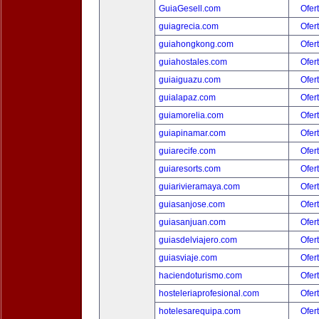
GuiaGesell.com
Ofer
guiagrecia.com
Ofer
guiahongkong.com
Ofer
guiahostales.com
Ofer
guiaiguazu.com
Ofer
guialapaz.com
Ofer
guiamorelia.com
Ofer
guiapinamar.com
Ofer
guiarecife.com
Ofer
guiaresorts.com
Ofer
guiarivieramaya.com
Ofer
guiasanjose.com
Ofer
guiasanjuan.com
Ofer
guiasdelviajero.com
Ofer
guiasviaje.com
Ofer
haciendoturismo.com
Ofer
hosteleriaprofesional.com
Ofer
hotelesarequipa.com
Ofer