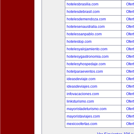
hotelesbrasilia.com
Ofer
hotelesdebrasil.com
Ofer
hotelesdemendoza.com
Ofer
hotelesenaustralia.com
Ofer
hotelessanpablo.com
Ofer
hotelestop.com
Ofer
hotelesyalojamiento.com
Ofer
hotelesygastronomia.com
Ofer
hotelesyhospedaje.com
Ofer
hotelparaeventos.com
Ofer
ideasdeviaje.com
Ofer
ideasdeviajes.com
Ofer
infovacaciones.com
Ofer
linksturismo.com
Ofer
mayoristadeturismo.com
Ofer
mayoristaviajes.com
Ofer
mexicoofertas.com
Ofer