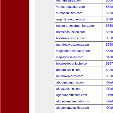
ofertapasajes.com
$600
ventadepasajes.com
$600
vuelosenlinea.com
$600
argentinatequiero.com
$590
restaurantesargentinos.com
$580
hotelesasuncion.com
$550
hotelescarlospaz.com
$550
mendozavacations.com
$550
viajesempresariales.com
$550
viajesypasajes.com
$480
hotelesdebariloche.com
$397
guiadecusco.com
$380
mundoviajeros.com
$350
aboutpatagonia.com
Ofer
africaturismo.com
Ofer
agendadeturismo.com
Ofer
alojamientoenchile.com
Ofer
alojamientomexico.com
Ofer