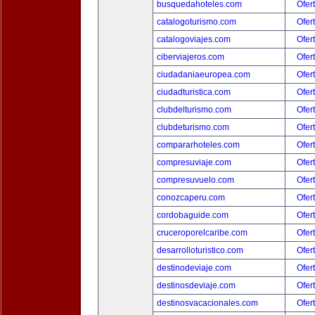
busquedahoteles.com
Ofer
catalogoturismo.com
Ofer
catalogoviajes.com
Ofer
ciberviajeros.com
Ofer
ciudadaniaeuropea.com
Ofer
ciudadturistica.com
Ofer
clubdelturismo.com
Ofer
clubdeturismo.com
Ofer
compararhoteles.com
Ofer
compresuviaje.com
Ofer
compresuvuelo.com
Ofer
conozcaperu.com
Ofer
cordobaguide.com
Ofer
cruceroporelcaribe.com
Ofer
desarrolloturistico.com
Ofer
destinodeviaje.com
Ofer
destinosdeviaje.com
Ofer
destinosvacacionales.com
Ofer