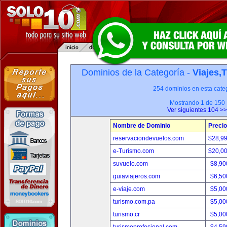
Dominios de la Categoría -
Viajes,
254 dominios en esta categ
Mostrando 1 de 150
Ver siguientes 104 >>
Nombre de Dominio
Precio
reservaciondevuelos.com
$28,9
e-Turismo.com
$20,0
suvuelo.com
$8,90
guiaviajeros.com
$6,50
e-viaje.com
$5,00
turismo.com.pa
$5,00
turismo.cr
$5,00