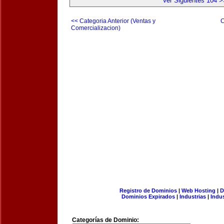
Ver Siguientes 104 >
<< Categoria Anterior (Ventas y
C
Comercializacion)
Registro de Dominios
|
Web Hosting
|
D
Dominios Expirados
|
Industrias
|
Indu
Categorías de Dominio: