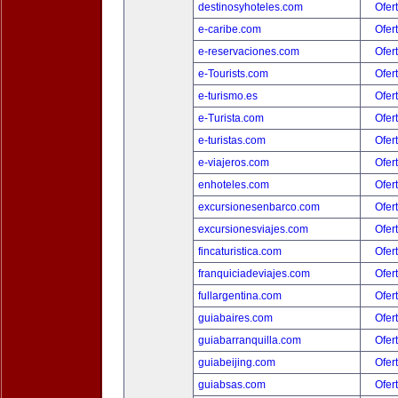
destinosyhoteles.com
Ofer
e-caribe.com
Ofer
e-reservaciones.com
Ofer
e-Tourists.com
Ofer
e-turismo.es
Ofer
e-Turista.com
Ofer
e-turistas.com
Ofer
e-viajeros.com
Ofer
enhoteles.com
Ofer
excursionesenbarco.com
Ofer
excursionesviajes.com
Ofer
fincaturistica.com
Ofer
franquiciadeviajes.com
Ofer
fullargentina.com
Ofer
guiabaires.com
Ofer
guiabarranquilla.com
Ofer
guiabeijing.com
Ofer
guiabsas.com
Ofer