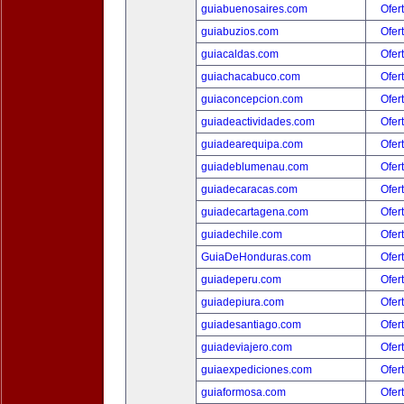
guiabuenosaires.com
Ofer
guiabuzios.com
Ofer
guiacaldas.com
Ofer
guiachacabuco.com
Ofer
guiaconcepcion.com
Ofer
guiadeactividades.com
Ofer
guiadearequipa.com
Ofer
guiadeblumenau.com
Ofer
guiadecaracas.com
Ofer
guiadecartagena.com
Ofer
guiadechile.com
Ofer
GuiaDeHonduras.com
Ofer
guiadeperu.com
Ofer
guiadepiura.com
Ofer
guiadesantiago.com
Ofer
guiadeviajero.com
Ofer
guiaexpediciones.com
Ofer
guiaformosa.com
Ofer