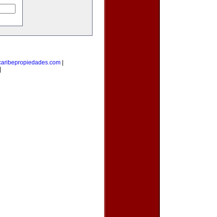
caribepropiedades.com
|
|