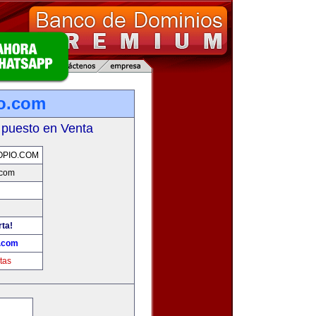
o.com
 puesto en Venta
OPIO.COM
.com
rta!
o.com
tas