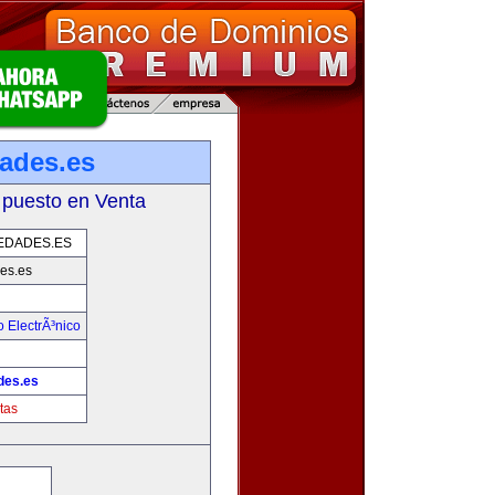
ades.es
 puesto en Venta
EDADES.ES
es.es
 ElectrÃ³nico
!
des.es
tas