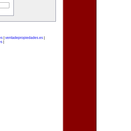
es
|
ventadepropiedades.es
|
es
|