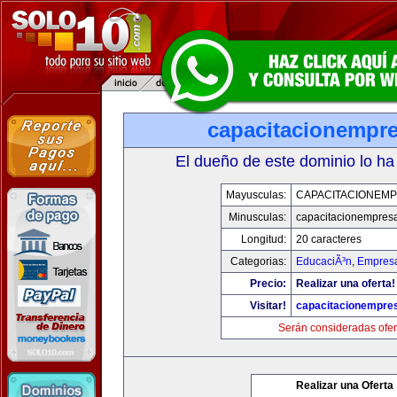
capacitacionempr
El dueño de este dominio lo ha
Mayusculas:
CAPACITACIONEM
Minusculas:
capacitacionempres
Longitud:
20 caracteres
Categorias:
EducaciÃ³n
,
Empresa
Precio:
Realizar una oferta!
Visitar!
capacitacionempre
Serán consideradas ofer
Realizar una Oferta