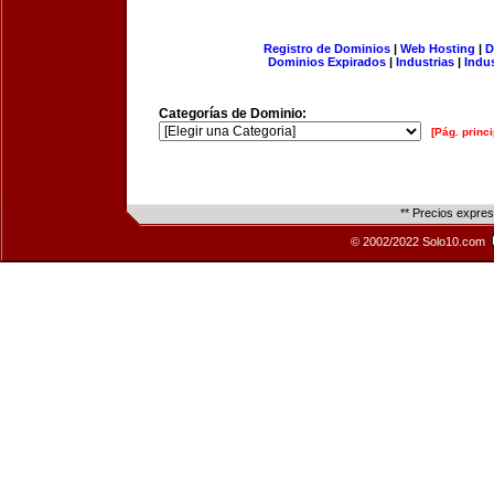
Registro de Dominios
|
Web Hosting
|
D
Dominios Expirados
|
Industrias
|
Indu
Categorías de Dominio:
[Pág. princi
** Precios expre
© 2002/2022 Solo10.com