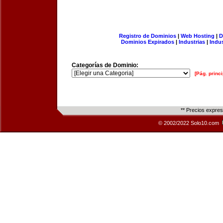
Registro de Dominios
|
Web Hosting
|
D
Dominios Expirados
|
Industrias
|
Indu
Categorías de Dominio:
[Pág. princi
** Precios expre
© 2002/2022 Solo10.com