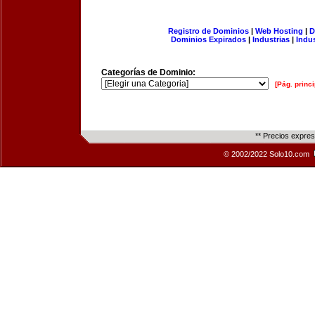
Registro de Dominios
|
Web Hosting
|
D
Dominios Expirados
|
Industrias
|
Indu
Categorías de Dominio:
[Pág. princi
** Precios expre
© 2002/2022 Solo10.com