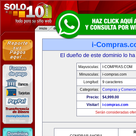
i-Compras.
El dueño de este dominio lo ha
Mayusculas:
I-COMPRAS.COM
Minusculas:
i-compras.com
Longitud:
9 caracteres
Categorias:
Compras y Comercio
Precio:
$4,999.00
Visitar!
i-compras.com
Serán consideradas ofer
R