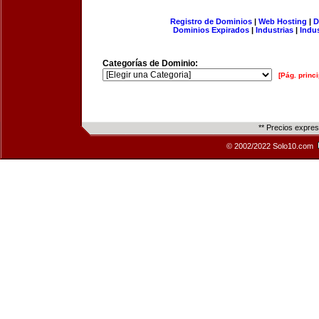
Registro de Dominios
|
Web Hosting
|
D
Dominios Expirados
|
Industrias
|
Indu
Categorías de Dominio:
[Pág. princi
** Precios expre
© 2002/2022 Solo10.com