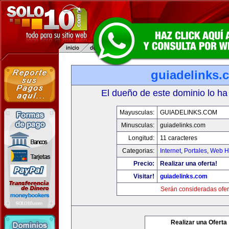
guiadelinks.
El dueño de este dominio lo ha
Mayusculas:
GUIADELINKS.COM
Minusculas:
guiadelinks.com
Longitud:
11 caracteres
Categorias:
Internet
,
Portales
,
Web Ho
Precio:
Realizar una oferta!
Visitar!
guiadelinks.com
Serán consideradas ofer
Realizar una Oferta