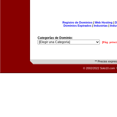
Registro de Dominios
|
Web Hosting
|
D
Dominios Expirados
|
Industrias
|
Indu
Categorías de Dominio:
[Pág. princi
** Precios expre
© 2002/2022 Solo10.com