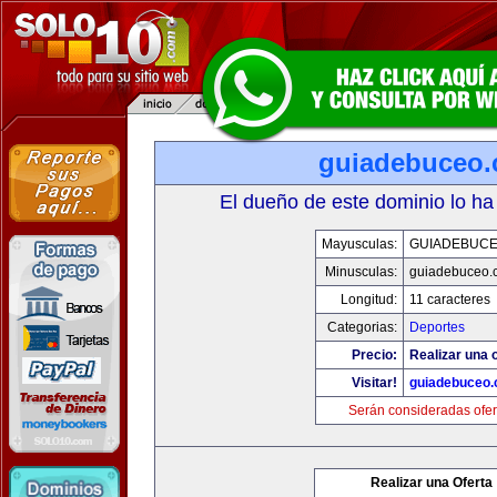
guiadebuceo
El dueño de este dominio lo ha
Mayusculas:
GUIADEBUC
Minusculas:
guiadebuceo.
Longitud:
11 caracteres
Categorias:
Deportes
Precio:
Realizar una o
Visitar!
guiadebuceo
Serán consideradas ofer
Realizar una Oferta