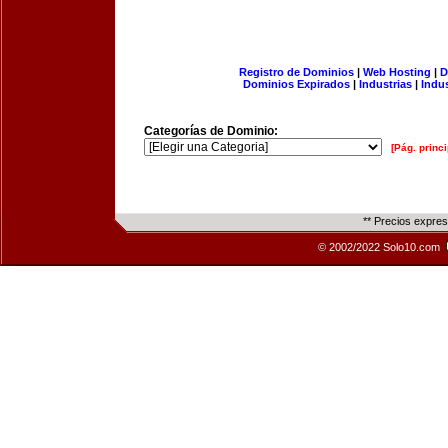
Registro de Dominios
|
Web Hosting
|
D
Dominios Expirados
|
Industrias
|
Indu
Categorías de Dominio:
[Pág. princi
** Precios expre
© 2002/2022 Solo10.com