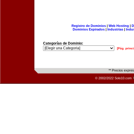
Registro de Dominios
|
Web Hosting
|
D
Dominios Expirados
|
Industrias
|
Indu
Categorías de Dominio:
[Pág. princi
** Precios expre
© 2002/2022 Solo10.com