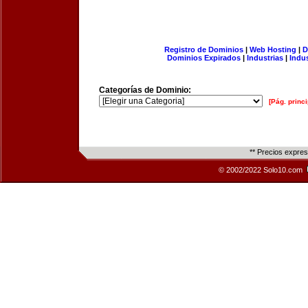
Registro de Dominios
|
Web Hosting
|
D
Dominios Expirados
|
Industrias
|
Indu
Categorías de Dominio:
[Pág. princi
** Precios expre
© 2002/2022 Solo10.com