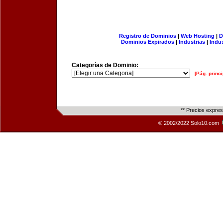
Registro de Dominios
|
Web Hosting
|
D
Dominios Expirados
|
Industrias
|
Indu
Categorías de Dominio:
[Pág. princi
** Precios expre
© 2002/2022 Solo10.com