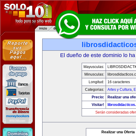
librosdidactic
El dueño de este dominio lo ha
Mayusculas:
LIBROSDIDACT
Minusculas:
librosdidacticos
Longitud:
16 caracteres
Categorias:
Artes y Cultura
,
E
Precio:
Realizar una ofe
Visitar!
librosdidactico
Serán consideradas ofer
Realizar una Oferta