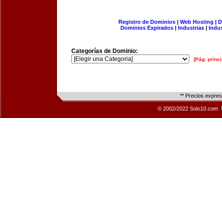
Registro de Dominios
|
Web Hosting
|
D
Dominios Expirados
|
Industrias
|
Indu
Categorías de Dominio:
[Pág. princi
** Precios expre
© 2002/2022 Solo10.com