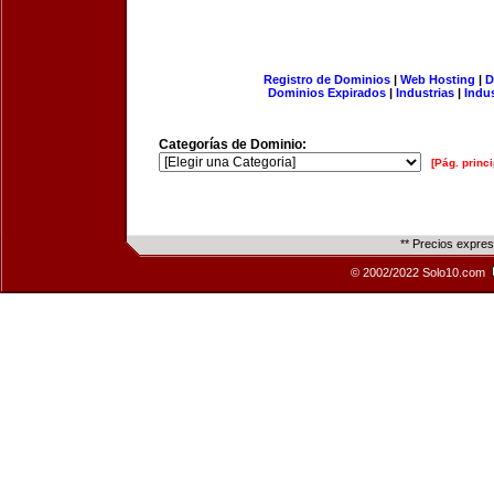
Registro de Dominios
|
Web Hosting
|
D
Dominios Expirados
|
Industrias
|
Indu
Categorías de Dominio:
[Pág. princi
** Precios expre
© 2002/2022 Solo10.com