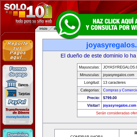
joyasyregalos
El dueño de este dominio lo ha
Mayusculas:
JOYASYREGALOS.
Minusculas:
joyasyregalos.com
Longitud:
13 caracteres
Categorias:
Compras y Comercio
Precio:
$799.00
Visitar!
joyasyregalos.com
Serán consideradas ofer
R