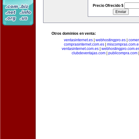
Precio Ofrecido $
Otros dominios en venta:
ventasinternet.es
|
webhostingpro.es
|
comer
comprasinternet.com.es
|
miscompras.com.e
ventasinternet.com.es
|
webhostingpro.com.e
clubdeventajas.com
|
publicompra.com