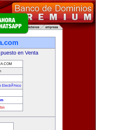
a.com
 puesto en Venta
A.COM
m
 ElectrÃ³nico
!
om
tas