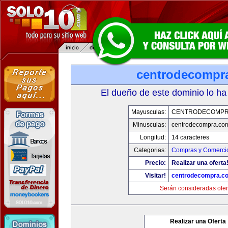
centrodecompr
El dueño de este dominio lo ha
Mayusculas:
CENTRODECOMPR
Minusculas:
centrodecompra.co
Longitud:
14 caracteres
Categorias:
Compras y Comercio
Precio:
Realizar una oferta
Visitar!
centrodecompra.c
Serán consideradas ofer
Realizar una Oferta