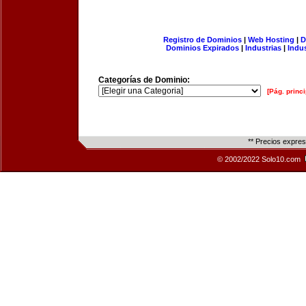
Registro de Dominios
|
Web Hosting
|
D
Dominios Expirados
|
Industrias
|
Indu
Categorías de Dominio:
[Pág. princi
** Precios expre
© 2002/2022 Solo10.com