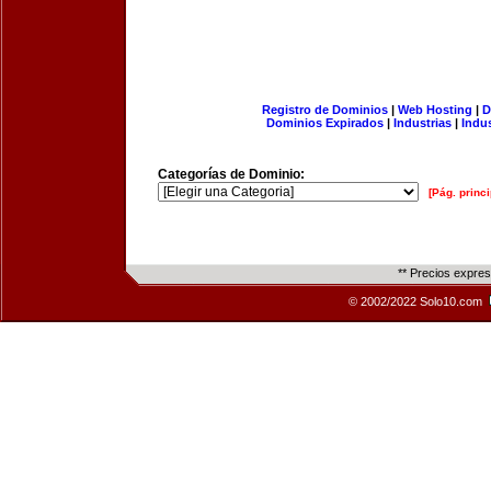
Registro de Dominios
|
Web Hosting
|
D
Dominios Expirados
|
Industrias
|
Indu
Categorías de Dominio:
[Pág. princi
** Precios expre
© 2002/2022 Solo10.com