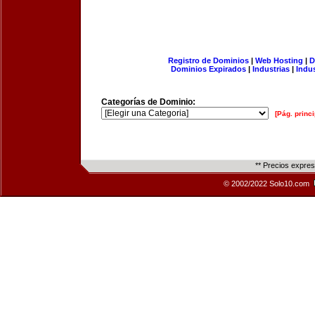
Registro de Dominios
|
Web Hosting
|
D
Dominios Expirados
|
Industrias
|
Indu
Categorías de Dominio:
[Pág. princi
** Precios expre
© 2002/2022 Solo10.com