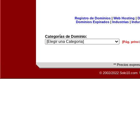
Registro de Dominios
|
Web Hosting
|
D
Dominios Expirados
|
Industrias
|
Indu
Categorías de Dominio:
[Pág. princi
** Precios expre
© 2002/2022 Solo10.com