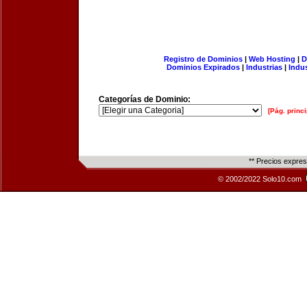
Registro de Dominios
|
Web Hosting
|
D
Dominios Expirados
|
Industrias
|
Indu
Categorías de Dominio:
[Pág. princi
** Precios expre
© 2002/2022 Solo10.com