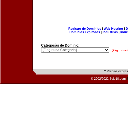
Registro de Dominios
|
Web Hosting
|
D
Dominios Expirados
|
Industrias
|
Indu
Categorías de Dominio:
[Pág. princi
** Precios expre
© 2002/2022 Solo10.com