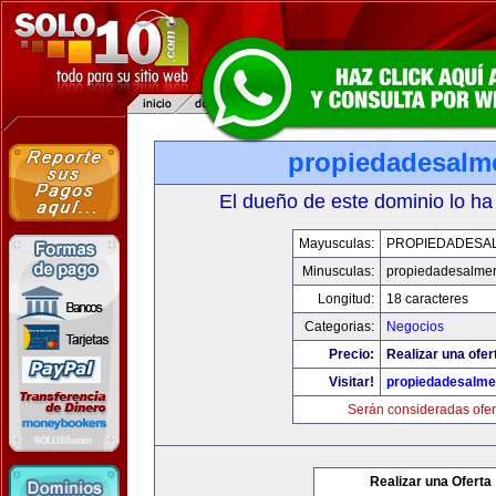
propiedadesalme
El dueño de este dominio lo ha
Mayusculas:
PROPIEDADESAL
Minusculas:
propiedadesalmer
Longitud:
18 caracteres
Categorias:
Negocios
Precio:
Realizar una ofer
Visitar!
propiedadesalme
Serán consideradas ofer
Realizar una Oferta