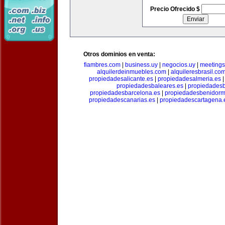
Precio Ofrecido $
Otros dominios en venta:
fiambres.com
|
business.uy
|
negocios.uy
|
meetings
alquilerdeinmuebles.com
|
alquileresbrasil.co
propiedadesalicante.es
|
propiedadesalmeria.es
propiedadesbaleares.es
|
propiedadesb
propiedadesbarcelona.es
|
propiedadesbenidorm
propiedadescanarias.es
|
propiedadescartagena.