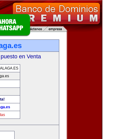
aga.es
 puesto en Venta
ALAGA.ES
ga.es
ta!
ga.es
tas