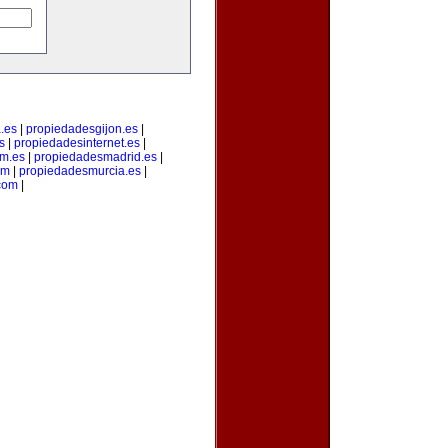
.es
|
propiedadesgijon.es
|
s
|
propiedadesinternet.es
|
m.es
|
propiedadesmadrid.es
|
om
|
propiedadesmurcia.es
|
com
|