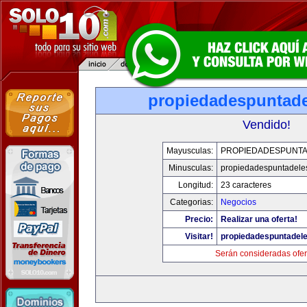
propiedadespuntade
Vendido!
Mayusculas:
PROPIEDADESPUNT
Minusculas:
propiedadespuntadele
Longitud:
23 caracteres
Categorias:
Negocios
Precio:
Realizar una oferta!
Visitar!
propiedadespuntadel
Serán consideradas ofer