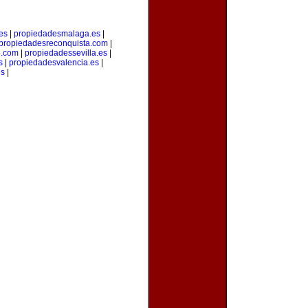
es
|
propiedadesmalaga.es
|
propiedadesreconquista.com
|
o.com
|
propiedadessevilla.es
|
s
|
propiedadesvalencia.es
|
es
|