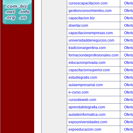
cursoscapacitacion.com
Ofert
gestionconocimientos.com
Ofert
capacitacion.biz
Ofert
disertar.com
Ofert
capacitacionempresas.com
Ofert
universidaddenegocios.com
Ofert
tradicionargentina.com
Ofert
formaciondeprofesionales.com
Ofert
educacionprivada.com
Ofert
capacitacionsuperior.com
Ofert
estudiegratis.com
Ofert
aulaempresarial.com
Ofert
e-curso.com
Ofert
cursodeweb.com
Ofert
aprendafotografia.com
Ofert
auladeinformatica.com
Ofert
expouniversidades.com
Ofert
expoeducacion.com
Ofert