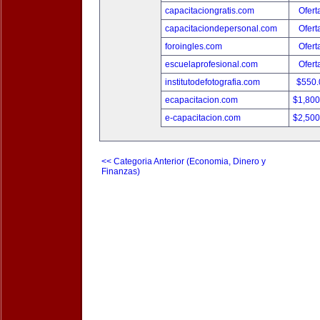
capacitaciongratis.com
Ofert
capacitaciondepersonal.com
Ofert
foroingles.com
Ofert
escuelaprofesional.com
Ofert
institutodefotografia.com
$550
ecapacitacion.com
$1,80
e-capacitacion.com
$2,50
<< Categoria Anterior (Economia, Dinero y
Finanzas)