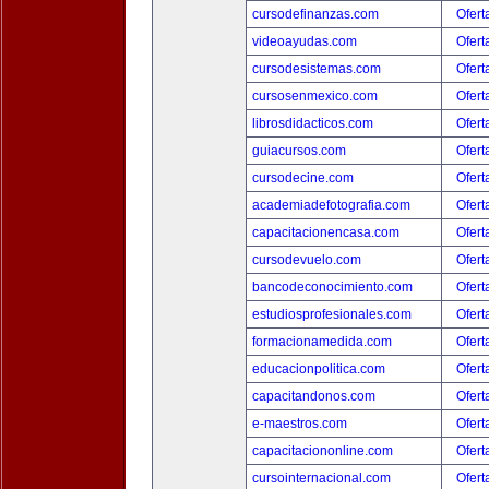
cursodefinanzas.com
Ofert
videoayudas.com
Ofert
cursodesistemas.com
Ofert
cursosenmexico.com
Ofert
librosdidacticos.com
Ofert
guiacursos.com
Ofert
cursodecine.com
Ofert
academiadefotografia.com
Ofert
capacitacionencasa.com
Ofert
cursodevuelo.com
Ofert
bancodeconocimiento.com
Ofert
estudiosprofesionales.com
Ofert
formacionamedida.com
Ofert
educacionpolitica.com
Ofert
capacitandonos.com
Ofert
e-maestros.com
Ofert
capacitaciononline.com
Ofert
cursointernacional.com
Ofert