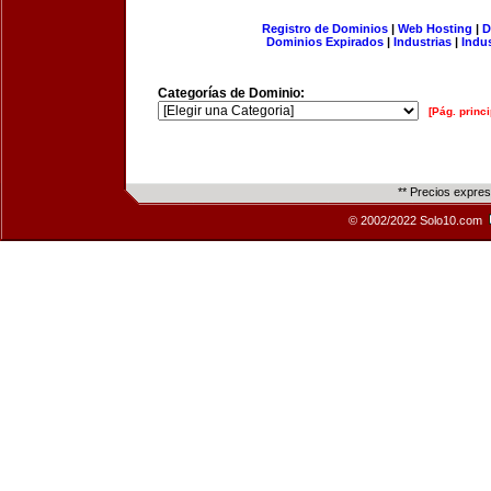
Registro de Dominios
|
Web Hosting
|
D
Dominios Expirados
|
Industrias
|
Indu
Categorías de Dominio:
[Pág. princi
** Precios expre
© 2002/2022 Solo10.com