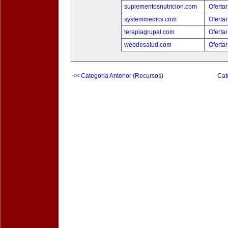
suplementosnutricion.com
Ofertar
systemmedics.com
Ofertar
terapiagrupal.com
Ofertar
webdesalud.com
Ofertar
<< Categoria Anterior (Recursos)
Cat