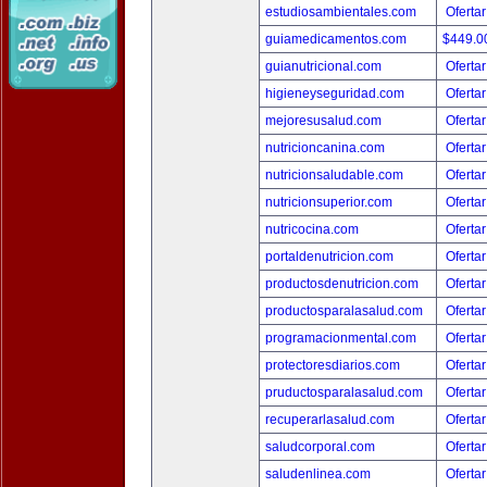
estudiosambientales.com
Ofertar
guiamedicamentos.com
$449.
guianutricional.com
Ofertar
higieneyseguridad.com
Ofertar
mejoresusalud.com
Ofertar
nutricioncanina.com
Ofertar
nutricionsaludable.com
Ofertar
nutricionsuperior.com
Ofertar
nutricocina.com
Ofertar
portaldenutricion.com
Ofertar
productosdenutricion.com
Ofertar
productosparalasalud.com
Ofertar
programacionmental.com
Ofertar
protectoresdiarios.com
Ofertar
pruductosparalasalud.com
Ofertar
recuperarlasalud.com
Ofertar
saludcorporal.com
Ofertar
saludenlinea.com
Ofertar