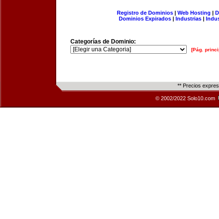
Registro de Dominios
|
Web Hosting
|
D
Dominios Expirados
|
Industrias
|
Indu
Categorías de Dominio:
[Pág. princi
** Precios expre
© 2002/2022 Solo10.com