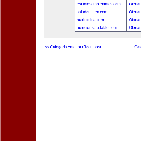
estudiosambientales.com
Ofertar
saludenlinea.com
Ofertar
nutricocina.com
Ofertar
nutricionsaludable.com
Ofertar
<< Categoria Anterior (Recursos)
Cat