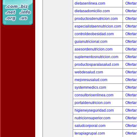
dietasenlinea.com
Ofertar
dietasadomicilio.com
Ofertar
productosdenutricion.com
Ofertar
especialistaennutricion.com
Ofertar
controldeobesidad.com
Ofertar
guianutricional.com
Ofertar
asesordenutricion.com
Ofertar
suplementosnutricion.com
Ofertar
productosparalasalud.com
Ofertar
webdesalud.com
Ofertar
mejoresusalud.com
Ofertar
systemmedics.com
Ofertar
consultorioenlinea.com
Ofertar
portaldenutricion.com
Ofertar
higieneyseguridad.com
Ofertar
nutricionsuperior.com
Ofertar
saludcorporal.com
Ofertar
terapiagrupal.com
Ofertar