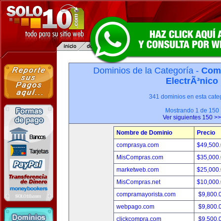
Dominios de la Categoría -
Com
ElectrÃ³nico
341 dominios en esta categ
Mostrando 1 de 150
Ver siguientes 150 >>
Nombre de Dominio
Precio
comprasya.com
$49,500
MisCompras.com
$35,000
marketweb.com
$25,000
MisCompras.net
$10,000
compramayorista.com
$9,800.
webpago.com
$9,800.
clickcompra.com
$9,500.